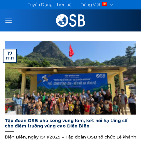
Skip
Tuyển Dụng
Liên hệ
Tiếng Việt
to
content
17
Th11
Tập đoàn OSB phủ sóng vùng lõm, kết nối hạ tầng số
cho điểm trường vùng cao Điện Biên
Điện Biên, ngày 15/11/2025 – Tập đoàn OSB tổ chức Lễ khánh