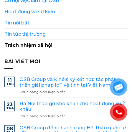
Cơ hội việc làm tại OSB
Hoạt động và sự kiện
Tin nổi bật
Tin tức thị trường
Trách nhiệm xã hội
BÀI VIẾT MỚI
OSB Group và Kinéis ký kết hợp tác phát
11
Th6
triển giải pháp IoT vệ tinh tại Việt Nam
Chức năng bình luận bị tắt
ở
OSB
Group
Hà Nội tháo gỡ khó khăn cho hoạt động xuất
23
và
Th4
khẩu
Kinéis
Chức năng bình luận bị tắt
ở
ký
Hà
kết
Nội
OSB Group đồng hành cùng Hội thảo quốc tế
hợp
08
tháo