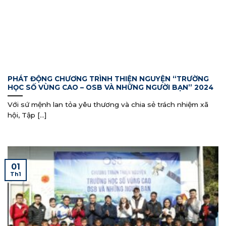
PHÁT ĐỘNG CHƯƠNG TRÌNH THIỆN NGUYỆN “TRƯỜNG
HỌC SỐ VÙNG CAO – OSB VÀ NHỮNG NGƯỜI BẠN” 2024
Với sứ mệnh lan tỏa yêu thương và chia sẻ trách nhiệm xã
hội, Tập [...]
01
Th1