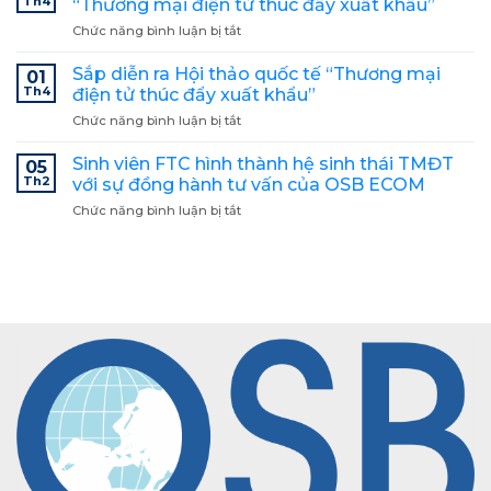
tác
Th4
“Thương mại điện tử thúc đẩy xuất khẩu”
gỡ
phát
Chức năng bình luận bị tắt
ở
khó
triển
OSB
khăn
giải
Group
Sắp diễn ra Hội thảo quốc tế “Thương mại
cho
01
pháp
đồng
hoạt
Th4
điện tử thúc đẩy xuất khẩu”
IoT
hành
động
vệ
Chức năng bình luận bị tắt
ở
cùng
xuất
tinh
Sắp
Hội
khẩu
tại
diễn
Sinh viên FTC hình thành hệ sinh thái TMĐT
thảo
05
Việt
ra
quốc
Th2
với sự đồng hành tư vấn của OSB ECOM
Nam
Hội
tế
Chức năng bình luận bị tắt
ở
thảo
“Thương
Sinh
quốc
mại
viên
tế
điện
FTC
“Thương
tử
hình
mại
thúc
thành
điện
đẩy
hệ
tử
xuất
sinh
thúc
khẩu”
thái
đẩy
TMĐT
xuất
với
khẩu”
sự
đồng
hành
tư
vấn